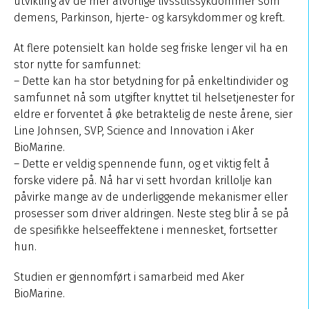
utvikling av de mer alvorlige livsstilssykdommer som
demens, Parkinson, hjerte- og karsykdommer og kreft.
At flere potensielt kan holde seg friske lenger vil ha en
stor nytte for samfunnet:
– Dette kan ha stor betydning for på enkeltindivider og
samfunnet nå som utgifter knyttet til helsetjenester for
eldre er forventet å øke betraktelig de neste årene, sier
Line Johnsen, SVP, Science and Innovation i Aker
BioMarine.
– Dette er veldig spennende funn, og et viktig felt å
forske videre på. Nå har vi sett hvordan krillolje kan
påvirke mange av de underliggende mekanismer eller
prosesser som driver aldringen. Neste steg blir å se på
de spesifikke helseeffektene i mennesket, fortsetter
hun.
Studien er gjennomført i samarbeid med Aker
BioMarine.