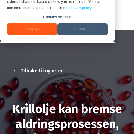
external channels based on how you use the site. You can
find more information about this in
our privacy policy.
Cookies settings
Accept All
Decline All
Tilbake til nyheter
Krillolje kan bremse
aldringsprosessen,